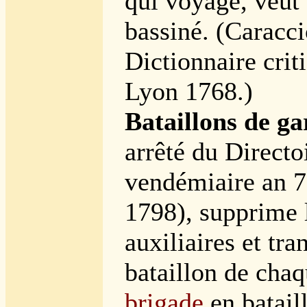
qui voyage, veut 
bassiné. (Caracci
Dictionnaire crit
Lyon 1768.)
Bataillons de ga
arrêté du Directo
vendémiaire an 7
1798), supprime 
auxiliaires et tr
bataillon de cha
brigade
en batail