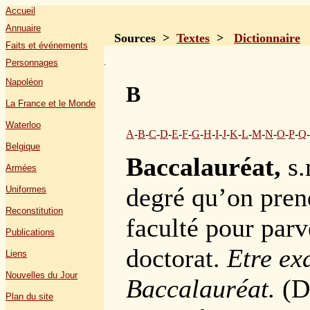
Accueil
Annuaire
Sources >
Textes
>
Dictionnaire
Faits et événements
.
Personnages
Napoléon
B
La France et le Monde
Waterloo
A
-
B
-
C
-
D
-
E
-
F
-
G
-
H
-
I
-
J
-
K
-
L
-
M
-
N
-
O
-
P
-
Q
-
Belgique
Baccalauréat,
s.
Armées
degré qu’on pren
Uniformes
Reconstitution
faculté pour parv
Publications
doctorat.
Etre ex
Liens
Nouvelles du Jour
Baccalauréat.
(Di
Plan du site