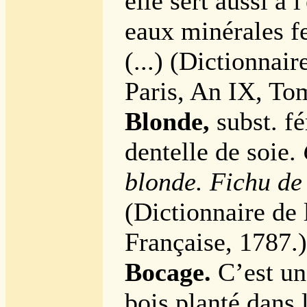
elle sert aussi à 
eaux minérales f
(...) (Dictionnair
Paris, An IX, To
Blonde,
subst. f
dentelle de soie.
blonde. Fichu de 
(Dictionnaire de
Française, 1787.)
Bocage.
C’est un
bois planté dans 