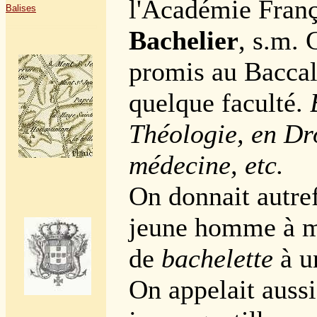
l'Académie Franç
Balises
Bachelier
, s.m. 
promis au Baccal
quelque faculté.
Théologie, en Dro
médecine, etc.
On donnait autref
jeune homme à ma
de
bachelette
à un
On appelait auss