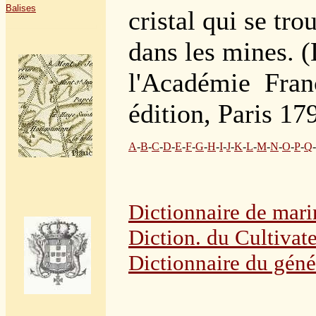
Balises
cristal qui se tr
dans les mines.
(
l'Académie Franç
édition, Paris 17
A
-
B
-
C
-
D
-
E
-
F
-
G
-
H
-
I
-
J
-
K
-
L
-
M
-
N
-
O
-
P
-
Q
-
Dictionnaire de mari
Dictio
n.
du Cultivat
Dictionnaire du géné