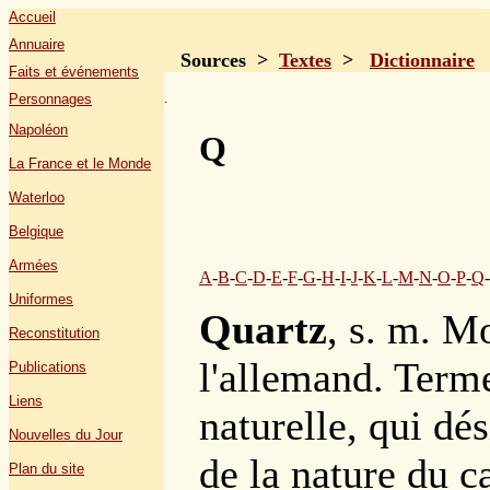
Accueil
Annuaire
Sources >
Textes
>
Dictionnaire
Faits et événements
.
Personnages
Napoléon
Q
La France et le Monde
Waterloo
Belgique
Armées
A
-
B
-
C
-
D
-
E
-
F
-
G
-
H
-
I
-
J
-
K
-
L
-
M
-
N
-
O
-
P
-
Q
-
Uniformes
Quartz
, s. m. M
Reconstitution
l'allemand. Terme
Publications
Liens
naturelle, qui dé
Nouvelles du Jour
de la nature du c
Plan du site