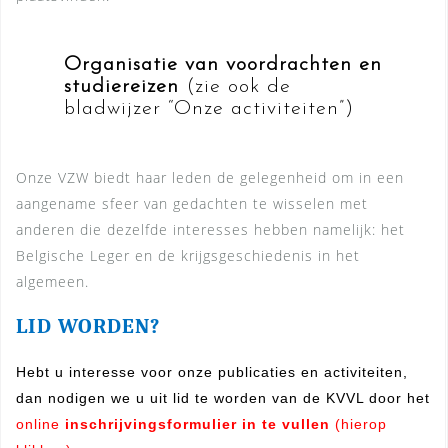
Organisatie van voordrachten en
studiereizen
(zie ook de
bladwijzer “Onze activiteiten”)
Onze VZW biedt haar leden de gelegenheid om in een
aangename sfeer van gedachten te wisselen met
anderen die dezelfde interesses hebben namelijk: het
Belgische Leger en de krijgsgeschiedenis in het
algemeen.
LID WORDEN?
Hebt u interesse voor onze publicaties en activiteiten,
dan
nodigen we u uit lid te worden van de KVVL door het
online
inschrijvingsformulier in te vullen
(hierop