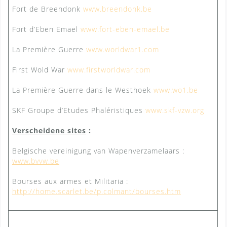
Fort de Breendonk
www.breendonk.be
Fort d’Eben Emael
www.fort-eben-emael.be
La Première Guerre
www.worldwar1.com
First Wold War
www.firstworldwar.com
La Première Guerre dans le Westhoek
www.wo1.be
SKF Groupe d’Etudes Phaléristiques
www.skf-vzw.org
Verscheidene sites
:
Belgische vereinigung van Wapenverzamelaars :
www.bvvw.be
Bourses aux armes et Militaria :
http://home.scarlet.be/p.colmant/bourses.htm