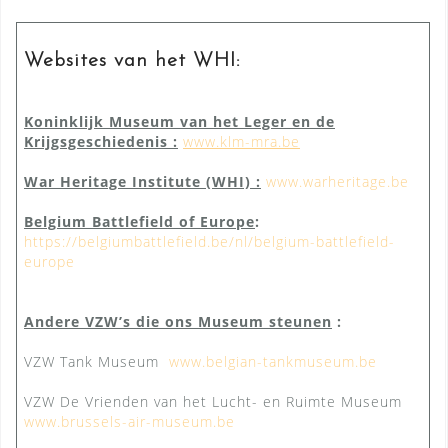
Websites van het WHI:
Koninklijk Museum van het Leger en de
Krijgsgeschiedenis
:
www.klm-mra.be
War Heritage Institute (WHI) :
www.warheritage.be
Belgium Battlefield of Europe
:
https://belgiumbattlefield.be/nl/belgium-battlefield-
europe
Andere VZW’s die ons Museum steunen
:
VZW Tank Museum
www.belgian-tankmuseum.be
VZW De Vrienden van het Lucht- en Ruimte Museum
www.brussels-air-museum.be