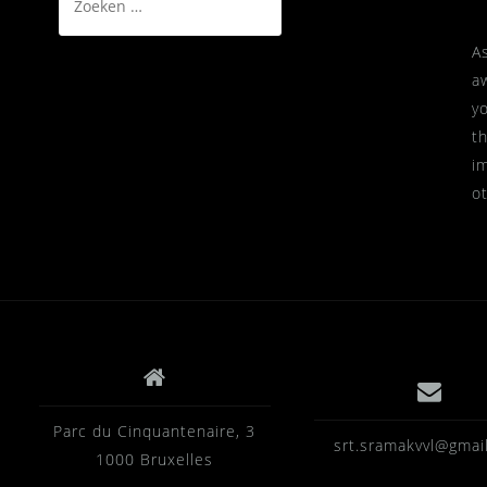
naar:
A
a
y
t
i
o
Parc du Cinquantenaire, 3
srt.sramakvvl@gmai
1000 Bruxelles