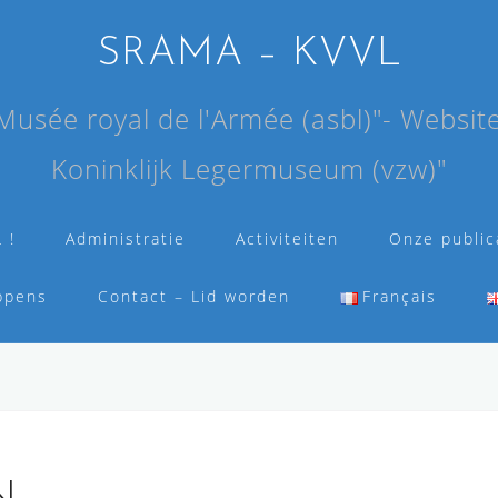
SRAMA – KVVL
Musée royal de l'Armée (asbl)"- Websit
Koninklijk Legermuseum (vzw)"
 !
Administratie
Activiteiten
Onze public
ppens
Contact – Lid worden
Français