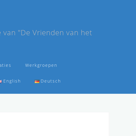
e van "De Vrienden van het
aties
Werkgroepen
English
Deutsch