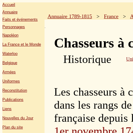
Accueil
Annuaire
Annuaire 1789-1815
>
France
>
A
Faits et événements
.
Personnages
Napoléon
Chasseurs à 
La France et le Monde
Waterloo
Historique
Uni
Belgique
Armées
Uniformes
Les chasseurs à c
Reconstitution
Publications
dans les rangs de
Liens
française depuis 
Nouvelles du Jour
1er novembre 17
Plan du site