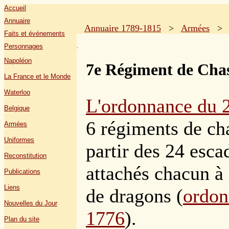
Accueil
Annuaire
Annuaire 1789-1815
>
Armées
Faits et événements
.
Personnages
Napoléon
7e Régiment de Chas
La France et le Monde
Waterloo
L'ordonnance du 2
Belgique
6 régiments de ch
Armées
Uniformes
partir des 24 esca
Reconstitution
attachés chacun à 
Publications
Liens
de dragons (
ordon
Nouvelles du Jour
1776
).
Plan du site