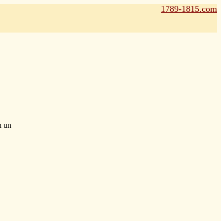
1789-1815.com
n un