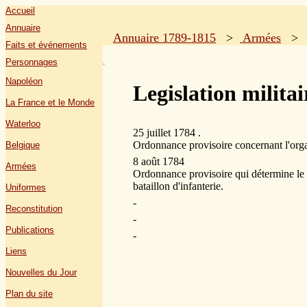
Accueil
Annuaire
Annuaire 1789-1815
>
Armées
Faits et événements
.
Personnages
Napoléon
Legislation milita
La France et le Monde
Waterloo
25 juillet 1784 .
Ordonnance provisoire concernant l'organ
Belgique
8 août 1784
Armées
Ordonnance provisoire qui détermine le 
bataillon d'infanterie.
Uniformes
-
Reconstitution
-
Publications
-
Liens
Nouvelles du Jour
Plan du site