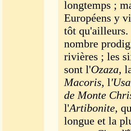
longtemps ; ma
Européens y vie
tôt qu'ailleurs.
nombre prodig
rivières ; les s
sont l'
Ozaza,
l
Macoris
, l
'Us
de Monte Chri
l'
Artibonite,
qui
longue et la pl