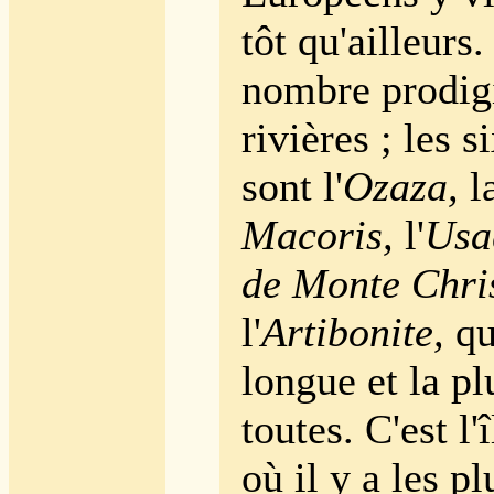
tôt qu'ailleurs.
nombre prodig
rivières ; les s
sont l'
Ozaza,
l
Macoris,
l'
Usa
de Monte Chri
l'
Artibonite,
qui
longue et la pl
toutes. C'est l
où il y a les pl