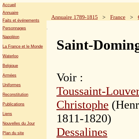
Accueil
Annuaire
Annuaire 1789-1815
>
France
>
Faits et événements
.
Personnages
Napoléon
Saint-Domin
La France et le Monde
Waterloo
Belgique
Voir :
Armées
Uniformes
Toussaint-Louver
Reconstitution
Christophe
(Henri
Publications
Liens
1811-1820)
Nouvelles du Jour
Dessalines
Plan du site