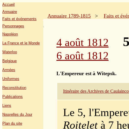
Accueil
Annuaire
Annuaire 1789-1815
>
Faits et év
Faits et événements
.
Personnages
Napoléon
5
4 août 1812
La France et le Monde
6 août 1812
Waterloo
Belgique
Armées
L'Empereur est
à Witepsk
.
Uniformes
Reconstitution
Itinéraire des Archives de Caulainco
Publications
Liens
Le 5, l'Empere
Nouvelles du Jour
Roitelet
à 7 he
Plan du site