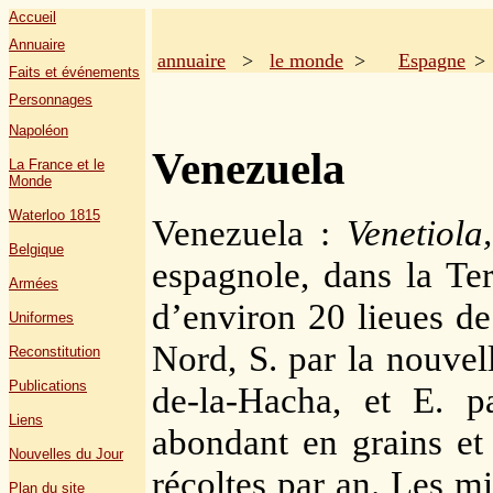
Accueil
Annuaire
annuaire
>
le monde
>
Espagne
Faits et événements
Personnages
Napoléon
Venezuela
La France et le
Monde
Waterloo 1815
Venezuela :
Venetiola,
Belgique
espagnole, dans la Te
Armées
d’environ 20 lieues de
Uniformes
Nord, S. par la nouvel
Reconstitution
Publications
de-la-Hacha, et E. 
Liens
abondant en grains et
Nouvelles du Jour
récoltes par an. Les m
Plan du site