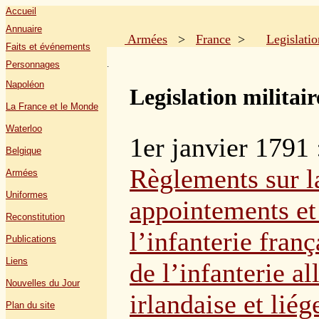
Accueil
Annuaire
Armées
>
France
>
Legislatio
Faits et événements
.
Personnages
Napoléon
Legislation militai
La France et le Monde
Waterloo
1er janvier 1791 
Belgique
Règlements sur l
Armées
Uniformes
appointements et 
Reconstitution
l’infanterie franç
Publications
Liens
de l’infanterie a
Nouvelles du Jour
irlandaise et liég
Plan du site