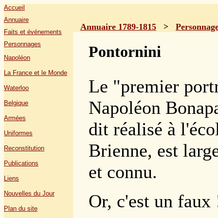
Accueil
Annuaire
Annuaire 1789-1815
>
Personnag
Faits et événements
Personnages
Pontornini
Napoléon
La France et le Monde
Le "premier portr
Waterloo
Napoléon Bonapar
Belgique
Armées
dit réalisé à l'éco
Uniformes
Brienne, est lar
Reconstitution
Publications
et connu.
Liens
Nouvelles du Jour
Or, c'est un faux 
Plan du site