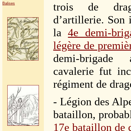
trois de dr
Balises
d’artillerie. Son
la
4e demi-briga
légère de premiè
demi-brigade 
cavalerie fut in
régiment de drag
- Légion des Alpe
bataillon, proba
17e bataillon de 