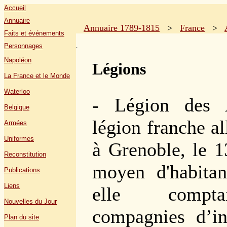
Accueil
Annuaire
Annuaire 1789-1815
>
France
>
Faits et événements
.
Personnages
Napoléon
Légions
La France et le Monde
Waterloo
- Légion des A
Belgique
légion franche a
Armées
Uniformes
à Grenoble, le 1
Reconstitution
moyen d'habitan
Publications
Liens
elle compta
Nouvelles du Jour
compagnies d’inf
Plan du site