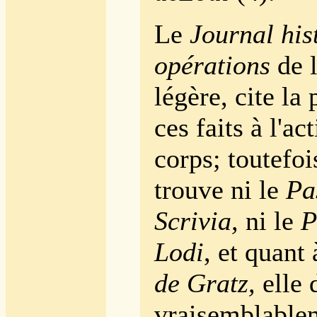
Le
Journal his
opérations
de 
légère, cite la 
ces faits à l'ac
corps; toutefoi
trouve ni le
Pa
Scrivia,
ni le
P
Lodi
, et quant 
de Gratz,
elle 
vraisemblablem