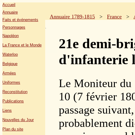
Accueil
Annuaire
Annuaire 1789-1815
>
France
>
Faits et événements
.
Personnages
Napoléon
21e demi-br
La France et le Monde
d'infanterie 
Waterloo
Belgique
Armées
Le Moniteur du 
Uniformes
Reconstitution
10 (7 février 18
Publications
passage suivant,
Liens
probablement dic
Nouvelles du Jour
Plan du site