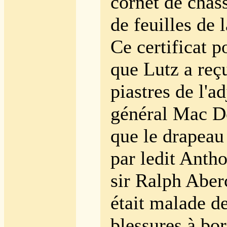
cornet de chas
de feuilles de l
Ce certificat p
que Lutz a reç
piastres de l'a
général Mac D
que le drapeau 
par ledit Anth
sir Ralph Abe
était malade de
blessures à bo