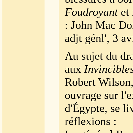
Foudroyant
et 
: John Mac Don
adjt génl', 3 av
Au sujet du dr
aux
Invincibles
Robert Wilson,
ouvrage sur l'
d'Égypte, se li
réflexions :