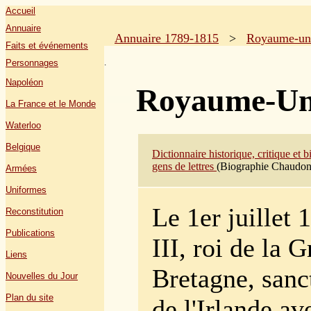
Accueil
Annuaire
Annuaire 1789-1815
>
Royaume-un
Faits et événements
.
Personnages
Napoléon
Royaume-Un
La France et le Monde
Waterloo
Belgique
Dictionnaire historique, critique et 
gens de lettres
(Biographie Chaudon)
Armées
Uniformes
Le 1er juillet
Reconstitution
Publications
III, roi de la 
Liens
Bretagne, sanc
Nouvelles du Jour
Plan du site
de l'Irlande av