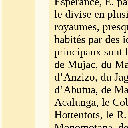
Espérance, E. pa
le divise en plus
royaumes, presq
habités par des i
principaux sont 
de Mujac, du M
d’Anzizo, du Ja
d’Abutua, de Ma
Acalunga, le Cob
Hottentots, le R.
Monomotapa, des