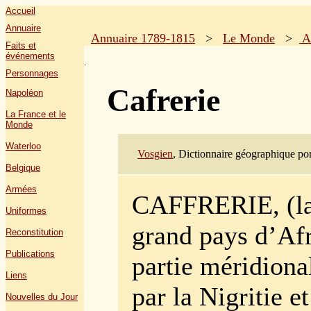
Accueil
Annuaire
Annuaire 1789-1815
>
Le Monde
>
A
Faits et
événements
.
Personnages
Cafrerie
Napoléon
La France et le
Monde
Waterloo
Vosgien
, Dictionnaire géographique por
Belgique
Armées
CAFFRERIE, (l
Uniformes
grand pays d’Afr
Reconstitution
Publications
partie méridiona
Liens
par la Nigritie et
Nouvelles du Jour