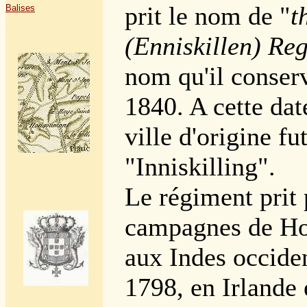
prit le nom de "
t
Balises
(Enniskillen) Re
nom qu'il conser
1840. A cette dat
ville d'origine f
"Inniskilling".
Le régiment prit 
campagnes de Ho
aux Indes occide
1798, en Irlande