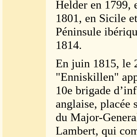
Helder en 1799, 
1801, en Sicile e
Péninsule ibériq
1814.
En juin 1815, le 
"
Enniskillen
"
app
10e brigade d’inf
anglaise, placée 
du Major-General
Lambert, qui com