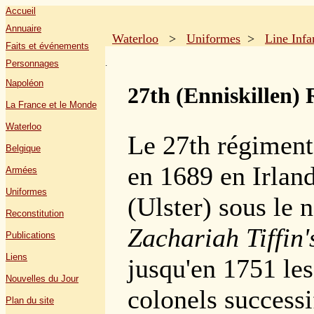
Accueil
Annuaire
Waterloo
>
Uniformes
>
Line Infa
Faits et événements
.
Personnages
Napoléon
27th (Enniskillen) 
La France et le Monde
Waterloo
Le 27th régiment 
Belgique
en 1689 en Irlan
Armées
Uniformes
(Ulster) sous le
Reconstitution
Zachariah Tiffin'
Publications
Liens
jusqu'en 1751 le
Nouvelles du Jour
colonels successi
Plan du site