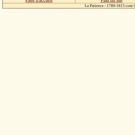
Page d'accueil
Plan du site
La Patience - 1789-1815.com
©