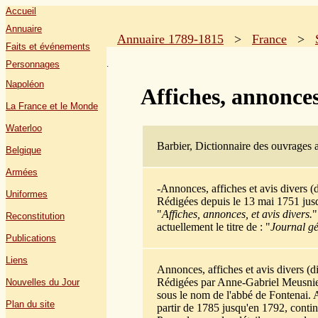
Accueil
Annuaire
Annuaire 1789-1815
>
France
>
Faits et événements
.
Personnages
Napoléon
Affiches, annonces
La France et le Monde
Waterloo
Barbier, Dictionnaire des ouvrages 
Belgique
Armées
-Annonces, affiches et avis divers (
Uniformes
Rédigées depuis le 13 mai 1751 jusqu
"
Affiches, annonces, et avis divers.
"
Reconstitution
actuellement le titre de : "
Journal gé
Publications
Liens
Annonces, affiches et avis divers (d
Rédigées par Anne-Gabriel Meusnier
Nouvelles du Jour
sous le nom de l'abbé de Fontenai. A 
Plan du site
partir de 1785 jusqu'en 1792, continu