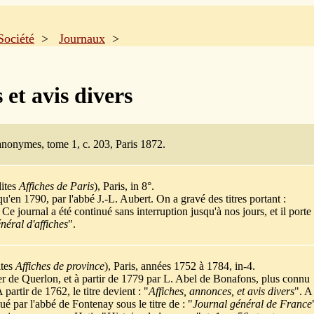
Société
>
Journaux
>
 et avis divers
anonymes, tome 1, c. 203, Paris 1872.
dites
Affiches de Paris
), Paris, in 8°.
'en 1790, par l'abbé J.-L. Aubert. On a gravé des titres portant :
 Ce journal a été continué sans interruption jusqu'à nos jours, et il porte
néral d'affiches
".
ites
Affiches de province
), Paris, années 1752 à 1784, in-4.
 de Querlon, et à partir de 1779 par L. Abel de Bonafons, plus connu
partir de 1762, le titre devient : "
Affiches, annonces, et avis divers
". A
é par l'abbé de Fontenay sous le titre de : "
Journal général de France