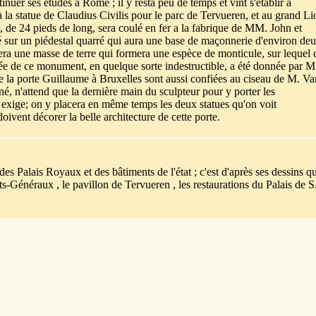
nuer ses études à Rome ; il y resta peu de temps et vint s'établir à
à la statue de Claudius Civilis pour le parc de Tervueren, et au grand Li
e 24 pieds de long, sera coulé en fer a la fabrique de MM. John et
sé sur un piédestal quarré qui aura une base de maçonnerie d'environ de
vera une masse de terre qui formera une espèce de monticule, sur lequel 
ée de ce monument, en quelque sorte indestructible, a été donnée par M
e la porte Guillaume à Bruxelles sont aussi confiées au ciseau de M. Va
iné, n'attend que la dernière main du sculpteur pour y porter les
e exige; on y placera en même temps les deux statues qu'on voit
doivent décorer la belle architecture de cette porte.
des Palais Royaux et des bâtiments de l'état ; c'est d'après ses dessins q
ats-Généraux , le pavillon de Tervueren , les restaurations du Palais de S