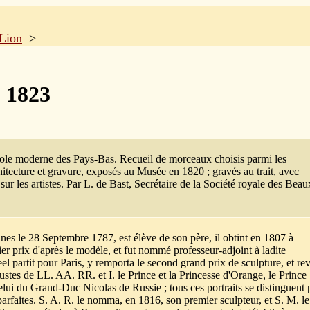
 Lion
>
- 1823
cole moderne des Pays-Bas. Recueil de morceaux choisis parmi les
hitecture et gravure, exposés au Musée en 1820 ; gravés au trait, avec
 sur les artistes. Par L. de Bast, Secrétaire de la Société royale des Beau
es le 28 Septembre 1787, est élève de son père, il obtint en 1807 à
ier prix d'après le modèle, et fut nommé professeur-adjoint à ladite
 partit pour Paris, y remporta le second grand prix de sculpture, et rev
 bustes de LL. AA. RR. et I. le Prince et la Princesse d'Orange, le Prince
elui du Grand-Duc Nicolas de Russie ; tous ces portraits se distinguent 
rfaites. S. A. R. le nomma, en 1816, son premier sculpteur, et S. M. le