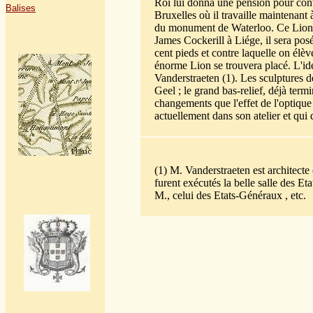
Roi lui donna une pension pour conti
Balises
Bruxelles où il travaille maintenant 
du monument de Waterloo. Ce Lion, d
James Cockerill à Liége, il sera po
cent pieds et contre laquelle on élè
énorme Lion se trouvera placé. L'id
Vanderstraeten (1). Les sculptures d
Geel ; le grand bas-relief, déjà term
changements que l'effet de l'optiqu
actuellement dans son atelier et qui 
(1) M. Vanderstraeten est architecte 
furent exécutés la belle salle des Et
M., celui des Etats-Généraux , etc.