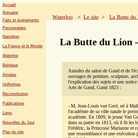
Accueil
Annuaire
Waterloo
>
Le site
>
La Butte du
Faits et événements
.
Personnages
Napoléon
La Butte du Lion 
La France et le Monde
Waterloo
Belgique
Annales du salon de Gand et de l'é
Armées
ouvrages de peinture, sculpture, arc
l'explication des sujets et une notice
Uniformes
Arts de Gand, Gand 1823 :
Reconstitution
Publications
-
M. Jean-Louis van Geel, né à Malin
l'académie de sa ville natale le prem
Liens
académie. En 1809, le jeune Van Geel
dans sa patrie en 1813, où il fit les
Nouvelles du Jour
Frédéric, la Princesse Marianne et c
Plan du site
une ressemblance et une exécution pa