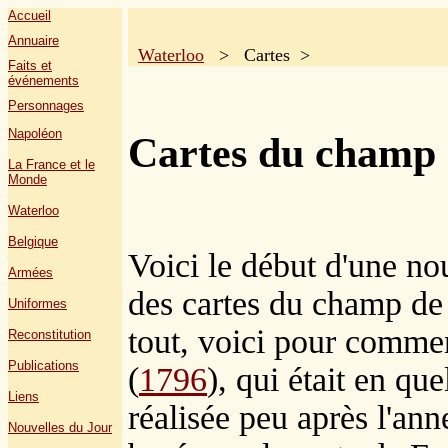
Accueil
Annuaire
Waterloo
> Cartes >
Faits et
événements
Personnages
Napoléon
Cartes du champ d
La France et le
Monde
Waterloo
Belgique
Voici le début d'une nou
Armées
des cartes du champ de 
Uniformes
tout, voici pour commen
Reconstitution
Publications
(
1796
), qui était en que
Liens
réalisée peu après l'ann
Nouvelles du Jour