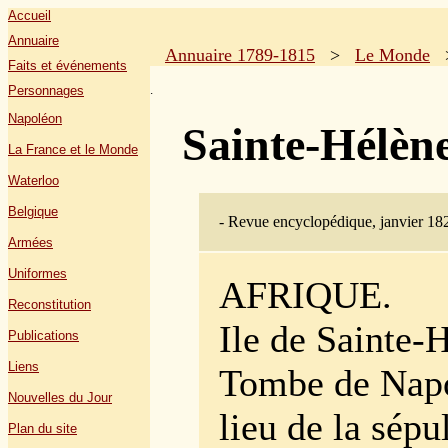
Accueil
Annuaire
Annuaire 1789-1815
>
Le Monde
Faits et événements
.
Personnages
Napoléon
Sainte-Hélèn
La France et le Monde
Waterloo
Belgique
- Revue encyclopédique, janvier 182
Armées
Uniformes
AFRIQUE.
Reconstitution
Ile de Sainte-
Publications
Liens
Tombe de Nap
Nouvelles du Jour
lieu de la sépu
Plan du site