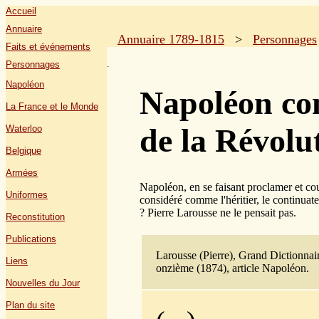
Accueil
Annuaire
Annuaire 1789-1815
>
Personnages
Faits et événements
.
Personnages
Napoléon
Napoléon co
La France et le Monde
de la Révolu
Waterloo
Belgique
Armées
Napoléon, en se faisant proclamer et cou
Uniformes
considéré comme l'héritier, le continuat
? Pierre Larousse ne le pensait pas.
Reconstitution
Publications
Larousse (Pierre), Grand Dictionnai
Liens
onzième (1874), article Napoléon.
Nouvelles du Jour
Plan du site