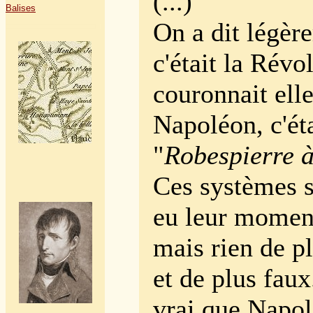
(...)
Balises
On a dit légèr
c'était la Révo
couronnait ell
Napoléon, c'éta
"
Robespierre à
Ces systèmes 
eu leur momen
mais rien de pl
et de plus faux.
vrai que Napol