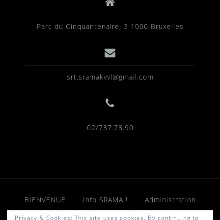
Parc du Cinquantenaire, 3 1000 Bruxelles
srt.sramakvvl@gmail.com
02/737.78.90
BIENVENUE
Info SRAMA !
Administration
Activités
ACTIVITéS SRAMA en 2026
Privacy & Cookies: This site uses cookies. By continuing to