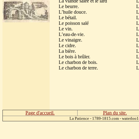
La viande salée et le lard
L
Le beurre.
L
L’huile douce.
L
Le bétail.
L
Le poisson salé
L
Le vin.
L
L’eau-de-vie.
L
Le vinaigre.
L
Le cidre.
L
La bière.
L
Le bois à brûler.
L
Le charbon de bois.
L
Le charbon de terre.
L
Page d'accueil.
Plan du site.
La Patience - 1789-1815.com - waterlo